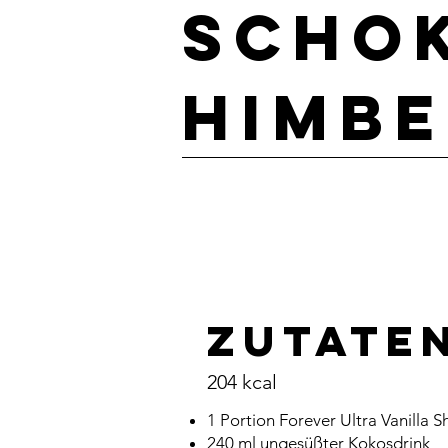
Scho
Himbe
ZUtate
204 kcal
1 Portion Forever Ultra Vanilla 
240 ml ungesüßter Kokosdrink