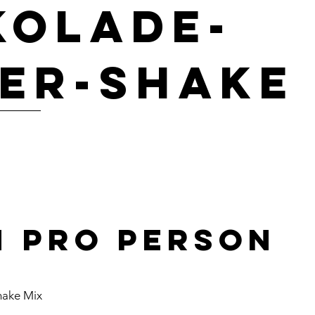
kolade-
er-Shake
n pro PersoN
Shake Mix