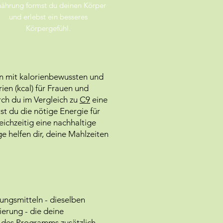
nährung
formst du deinen Körper
und erlebst ein besseres
Körpergefühl.
an mit kalorienbewussten und
en (kcal) für Frauen und
rch du im Vergleich zu
C9
eine
st du die nötige Energie für
eichzeitig eine nachhaltige
e helfen dir, deine Mahlzeiten
ungsmitteln - dieselben
ierung - die deine
 des Programms zusätzlich