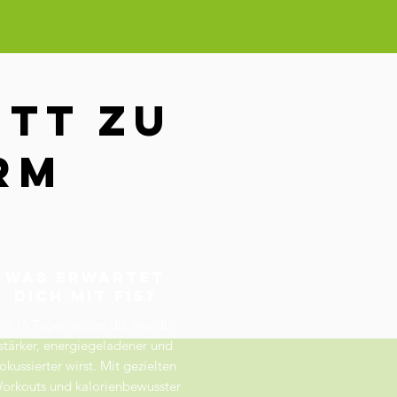
itt zu
rm
Was erwartet
dich mit F15?
​In 15 Tagen spürst du, wie du
stärker, energiegeladener und
fokussierter wirst. Mit gezielten
orkouts und kalorienbewusster