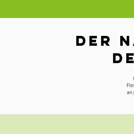
Der n
d
Fit
an