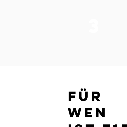
3
Für
wen