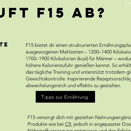
Er
uft F15 ab?
te
F15 bietet dir einen strukturierten Ernährungspl
ausgewogenen Mahlzeiten – 1200–1400 Kilokalori
1700–1900 Kilokalorien (kcal) für Männer – wodu
höhere Kalorienzufuhr genießen kannst. So erhält
das tägliche Training und unterstützt trotzdem gl
Gewichtskontrolle. Inspirierende Rezeptvorschläg
abwechslungsreich und effektiv zu gestalten.
Tipps zur Ernährung
t
F15 versorgt dich mit gezielten Nahrungsergänz
Produkte wie bei
C9
, jedoch in angepasster Dos
Nährstoffversorgung optimieren und den Erfolg