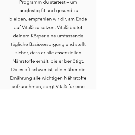
Programm du startest – um
langfristig fit und gesund zu
bleiben, empfehlen wir dir, am Ende
auf Vital5 zu setzen. Vital5 bietet
deinem Körper eine umfassende
tägliche Basisversorgung und stellt
sicher, dass er alle essenziellen
Nährstoffe erhält, die er benötigt.
Da es oft schwer ist, allein über die
Ernährung alle wichtigen Nährstoffe
aufzunehmen, sorgt Vital5 für eine
perfekte Ergänzung.
Durch die Integration von Vital5 in
deine tägliche Routine erhältst du
eine stabile Grundversorgung, die
dein Wohlbefinden nachhaltig stärkt